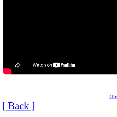
< Pr
[ Back ]