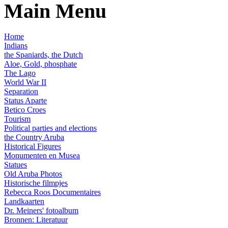
Main Menu
Home
Indians
the Spaniards, the Dutch
Aloe, Gold, phosphate
The Lago
World War II
Separation
Status Aparte
Betico Croes
Tourism
Political parties and elections
the Country Aruba
Historical Figures
Monumenten en Musea
Statues
Old Aruba Photos
Historische filmpjes
Rebecca Roos Documentaires
Landkaarten
Dr. Meiners' fotoalbum
Bronnen: Literatuur