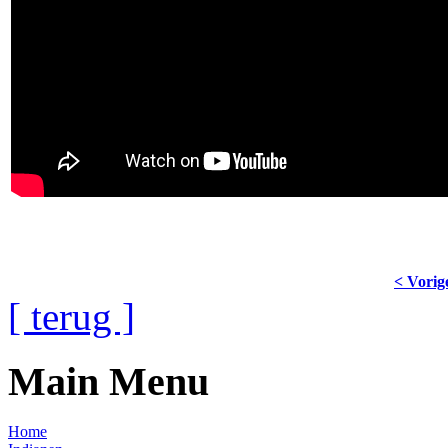
< Vorig
[ terug ]
Main Menu
Home