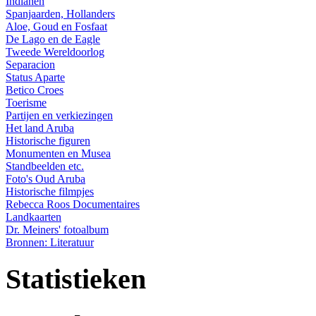
Indianen
Spanjaarden, Hollanders
Aloe, Goud en Fosfaat
De Lago en de Eagle
Tweede Wereldoorlog
Separacion
Status Aparte
Betico Croes
Toerisme
Partijen en verkiezingen
Het land Aruba
Historische figuren
Monumenten en Musea
Standbeelden etc.
Foto's Oud Aruba
Historische filmpjes
Rebecca Roos Documentaires
Landkaarten
Dr. Meiners' fotoalbum
Bronnen: Literatuur
Statistieken