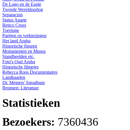
De Lago en de Eagle
Tweede Wereldoorlog
Separacion
Status Aparte
Betico Croes
Toerisme
Partijen en verkiezingen
Het land Aruba
Historische figuren
Monumenten en Musea
Standbeelden etc.
Foto's Oud Aruba
Historische filmpjes
Rebecca Roos Documentaires
Landkaarten
Dr. Meiners' fotoalbum
Bronnen: Literatuur
Statistieken
Bezoekers:
7360436