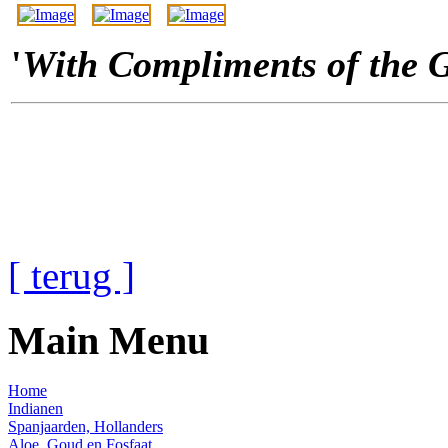
'
With Compliments of the 
[ terug ]
Main Menu
Home
Indianen
Spanjaarden, Hollanders
Aloe, Goud en Fosfaat