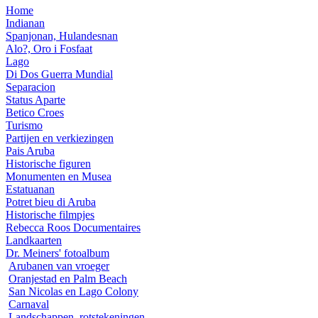
Home
Indianan
Spanjonan, Hulandesnan
Alo?, Oro i Fosfaat
Lago
Di Dos Guerra Mundial
Separacion
Status Aparte
Betico Croes
Turismo
Partijen en verkiezingen
Pais Aruba
Historische figuren
Monumenten en Musea
Estatuanan
Potret bieu di Aruba
Historische filmpjes
Rebecca Roos Documentaires
Landkaarten
Dr. Meiners' fotoalbum
Arubanen van vroeger
Oranjestad en Palm Beach
San Nicolas en Lago Colony
Carnaval
Landschappen, rotstekeningen