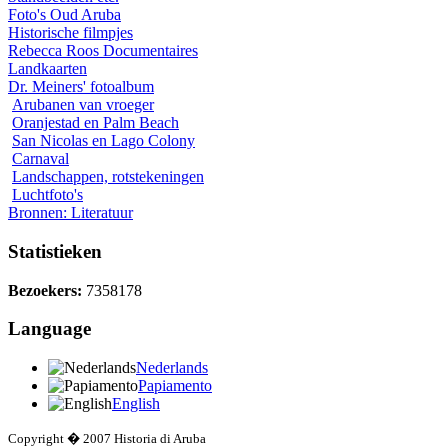
Foto's Oud Aruba
Historische filmpjes
Rebecca Roos Documentaires
Landkaarten
Dr. Meiners' fotoalbum
Arubanen van vroeger
Oranjestad en Palm Beach
San Nicolas en Lago Colony
Carnaval
Landschappen, rotstekeningen
Luchtfoto's
Bronnen: Literatuur
Statistieken
Bezoekers:
7358178
Language
Nederlands
Papiamento
English
Copyright � 2007 Historia di Aruba