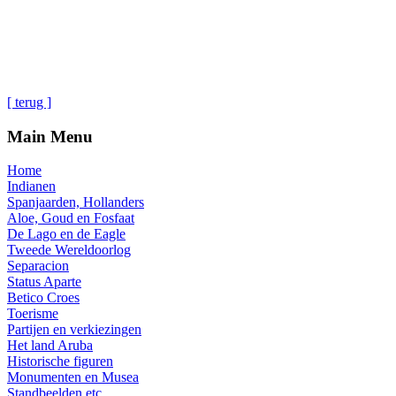
[ terug ]
Main Menu
Home
Indianen
Spanjaarden, Hollanders
Aloe, Goud en Fosfaat
De Lago en de Eagle
Tweede Wereldoorlog
Separacion
Status Aparte
Betico Croes
Toerisme
Partijen en verkiezingen
Het land Aruba
Historische figuren
Monumenten en Musea
Standbeelden etc.