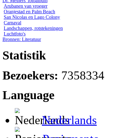
Dr. Meiners' fotoalbum
Arubanen van vroeger
Oranjestad en Palm Beach
San Nicolas en Lago Colony
Carnaval
Landschappen, rotstekeningen
Luchtfoto's
Bronnen: Literatuur
Statistik
Bezoekers:
7358334
Language
Nederlands