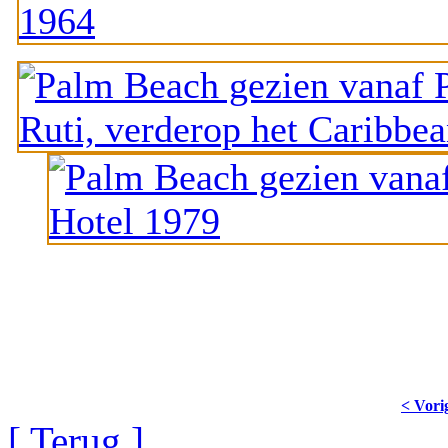
< Vori
[ Terug ]