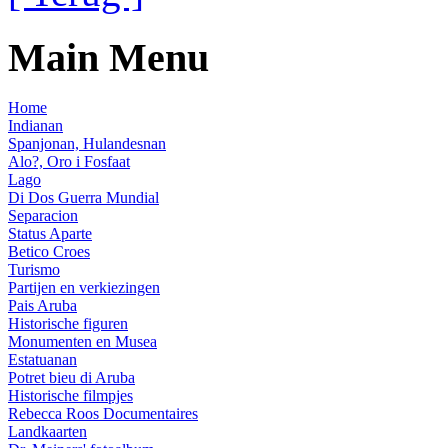
Main Menu
Home
Indianan
Spanjonan, Hulandesnan
Alo?, Oro i Fosfaat
Lago
Di Dos Guerra Mundial
Separacion
Status Aparte
Betico Croes
Turismo
Partijen en verkiezingen
Pais Aruba
Historische figuren
Monumenten en Musea
Estatuanan
Potret bieu di Aruba
Historische filmpjes
Rebecca Roos Documentaires
Landkaarten