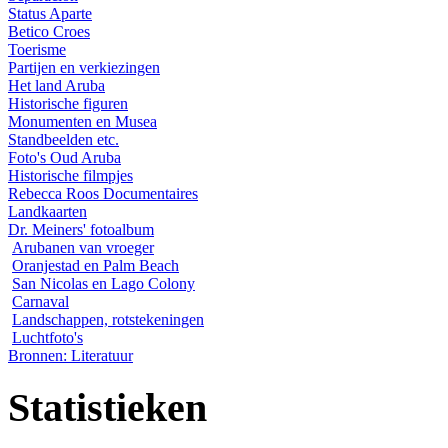
Status Aparte
Betico Croes
Toerisme
Partijen en verkiezingen
Het land Aruba
Historische figuren
Monumenten en Musea
Standbeelden etc.
Foto's Oud Aruba
Historische filmpjes
Rebecca Roos Documentaires
Landkaarten
Dr. Meiners' fotoalbum
Arubanen van vroeger
Oranjestad en Palm Beach
San Nicolas en Lago Colony
Carnaval
Landschappen, rotstekeningen
Luchtfoto's
Bronnen: Literatuur
Statistieken