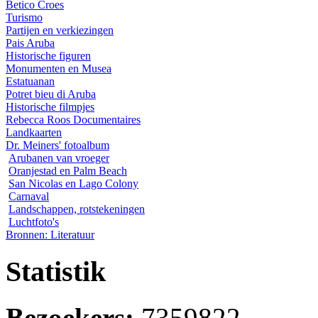
Betico Croes
Turismo
Partijen en verkiezingen
Pais Aruba
Historische figuren
Monumenten en Musea
Estatuanan
Potret bieu di Aruba
Historische filmpjes
Rebecca Roos Documentaires
Landkaarten
Dr. Meiners' fotoalbum
Arubanen van vroeger
Oranjestad en Palm Beach
San Nicolas en Lago Colony
Carnaval
Landschappen, rotstekeningen
Luchtfoto's
Bronnen: Literatuur
Statistik
Bezoekers:
7359822