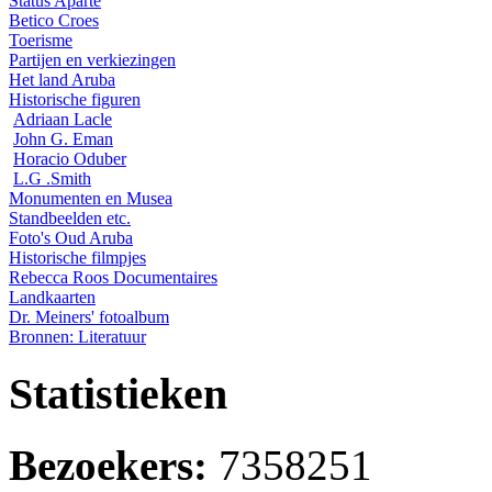
Status Aparte
Betico Croes
Toerisme
Partijen en verkiezingen
Het land Aruba
Historische figuren
Adriaan Lacle
John G. Eman
Horacio Oduber
L.G .Smith
Monumenten en Musea
Standbeelden etc.
Foto's Oud Aruba
Historische filmpjes
Rebecca Roos Documentaires
Landkaarten
Dr. Meiners' fotoalbum
Bronnen: Literatuur
Statistieken
Bezoekers:
7358251