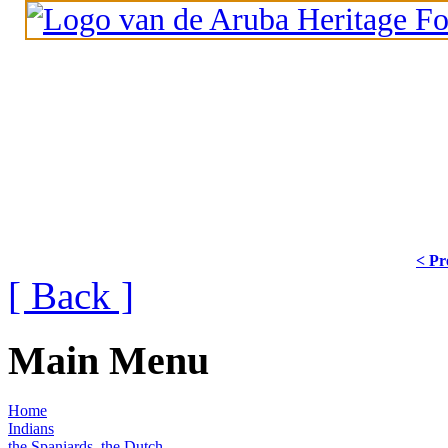
< Pr
[ Back ]
Main Menu
Home
Indians
the Spaniards, the Dutch