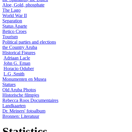
Aloe, Gold, phosphate
The Lago
World War II
Separation
Status Aparte
Betico Croes
Tourism
Political parties and elections
the Country Aruba
Historical Figures
Adriaan Lacle
John G. Eman
Horacio Oduber
L.G .Smith
Monumenten en Musea
Statues
Old Aruba Photos
Historische filmpjes
Rebecca Roos Documentaires
Landkaarten
Dr. Meiners' fotoalbum
Bronnen: Literatuur
Statistics