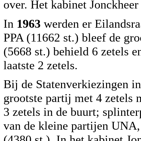
over. Het kabinet Jonckheer 
In
1963
werden er Eilandsra
PPA (11662 st.) bleef de gro
(5668 st.) behield 6 zetels 
laatste 2 zetels.
Bij de Statenverkiezingen i
grootste partij met 4 zetel
3 zetels in de buurt; splint
van de kleine partijen UNA
(4380 st.)
. In het kabinet J