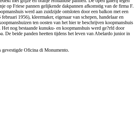
edekt met grijze en oranje Hollandse pannen. De open galerij tegen
je op Friese pannen gelijkende dakpannen afkomstig van de firma F.
koopmanshuis werd aan zuidzijde ontsloten door een balkon met een
februari 1956), kleermaker, eigenaar van schepen, handelaar en
koopmanshuizen ten oosten van het hier te beschrijven koopmanshuis
. Het nog bestaande kunuku- en koopmanshuis werd ge?rfd door
 De beide panden heetten tijdens het leven van Abelardo junior in
ns gevestigde Oficina di Monumento.