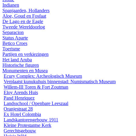
Indianen
Spanjaarden, Hollanders
Aloe, Goud en Fosfaat
De Lago en de Eagle
Tweede Wereldoorlog
Separacion
Status Aparte
Betico Croes
Toerisme
Partijen en verkiezingen
Het land Aruba
Historische figuren
Monumenten en Musea
Ecury Complex: Archeologisch Museum
Verplaatst kunukuhuis binnenstad: Numismatisch Museum
Willem-III Toren & Fort Zoutman
Eloy Arends Huis
Pand Henriquez
Landsschool / Openbare Leeszaal
Oranjestraat 28
Ex Hotel Colombia
Landskantorengebouw 1911
Kleine Protestantse Kerk
Gerechtsgebouw