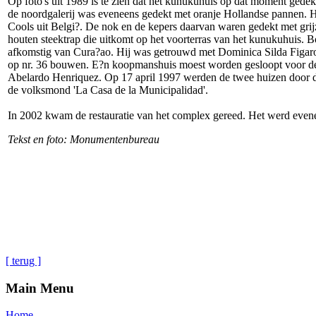
Op foto's uit 1989 is te zien dat het kunukuhuis op dat moment gede
de noordgalerij was eveneens gedekt met oranje Hollandse pannen. 
Cools uit Belgi?. De nok en de kepers daarvan waren gedekt met gri
houten steektrap die uitkomt op het voorterras van het kunukuhuis.
afkomstig van Cura?ao. Hij was getrouwd met Dominica Silda Figaro
op nr. 36 bouwen. E?n koopmanshuis moest worden gesloopt voor d
Abelardo Henriquez. Op 17 april 1997 werden de twee huizen door de
de volksmond 'La Casa de la Municipalidad'.
In 2002 kwam de restauratie van het complex gereed. Het werd evene
Tekst en foto: Monumentenbureau
[ terug ]
Main Menu
Home