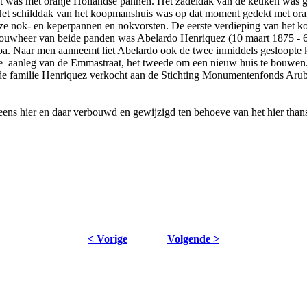
kt was met oranje Hollandse pannen. Het zadeldak van de keuken was g
Het schilddak van het koopmanshuis was op dat moment gedekt met oran
jze nok- en keperpannen en nokvorsten. De eerste verdieping van het 
 Bouwheer van beide panden was Abelardo Henriquez (10 maart 1875 - 6 
a. Naar men aanneemt liet Abelardo ook de twee inmiddels gesloopte 
e aanleg van de Emmastraat, het tweede om een nieuw huis te bouwen
 familie Henriquez verkocht aan de Stichting Monumentenfonds Aruba.
ens hier en daar verbouwd en gewijzigd ten behoeve van het hier tha
< Vorige
Volgende >