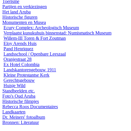
Toerisme
Partijen en verkiezingen
Het land Aruba
Historische figuren
Monumenten en Musea
Ecury Complex: Archeologisch Museum
Verplaatst kunukuhuis binnenstad: Numismatisch Museum
Willem-III Toren & Fort Zoutman
Eloy Arends Huis
Pand Henriquez
Landsschool / Openbare Leeszaal
Oranjestraat 28
Ex Hotel Colombia
Landskantorengebouw 1911
Kleine Protestantse Kerk
Gerechtsgebouw
Huisje Wild
Standbeelden etc.
Foto's Oud Aruba
Historische filmpjes
Rebecca Roos Documentaires
Landkaarten
Dr. Meiners' fotoalbum
Bronnen: Literatuur