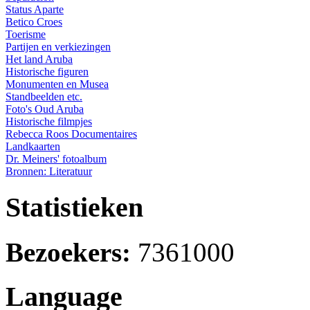
Status Aparte
Betico Croes
Toerisme
Partijen en verkiezingen
Het land Aruba
Historische figuren
Monumenten en Musea
Standbeelden etc.
Foto's Oud Aruba
Historische filmpjes
Rebecca Roos Documentaires
Landkaarten
Dr. Meiners' fotoalbum
Bronnen: Literatuur
Statistieken
Bezoekers:
7361000
Language