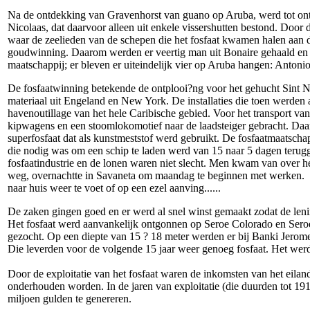
Na de ontdekking van Gravenhorst van guano op Aruba, werd tot on
Nicolaas, dat daarvoor alleen uit enkele vissershutten bestond. Door
waar de zeelieden van de schepen die het fosfaat kwamen halen aan 
goudwinning. Daarom werden er veertig man uit Bonaire gehaald en zo
maatschappij; er bleven er uiteindelijk vier op Aruba hangen: Antonio
De fosfaatwinning betekende de ontplooi?ng voor het gehucht Sint Ni
materiaal uit Engeland en New York. De installaties die toen werden
havenoutillage van het hele Caribische gebied. Voor het transport va
kipwagens en een stoomlokomotief naar de laadsteiger gebracht. Daar
superfosfaat dat als kunstmeststof werd gebruikt. De fosfaatmaatschap
die nodig was om een schip te laden werd van 15 naar 5 dagen terugg
fosfaatindustrie en de lonen waren niet slecht. Men kwam van over h
weg, overnachtte in Savaneta om maandag te beginnen met werken. De
naar huis weer te voet of op een ezel aanving......
De zaken gingen goed en er werd al snel winst gemaakt zodat de len
Het fosfaat werd aanvankelijk ontgonnen op Seroe Colorado en Seroe 
gezocht. Op een diepte van 15 ? 18 meter werden er bij Banki Jerome
Die leverden voor de volgende 15 jaar weer genoeg fosfaat. Het wer
Door de exploitatie van het fosfaat waren de inkomsten van het eil
onderhouden worden. In de jaren van exploitatie (die duurden tot 19
miljoen gulden te genereren.