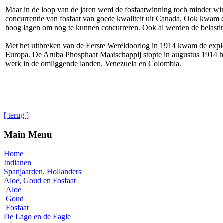
Maar in de loop van de jaren werd de fosfaatwinning toch minder wi
concurrentie van fosfaat van goede kwaliteit uit Canada. Ook kwam e
hoog lagen om nog te kunnen concurreren. Ook al werden de belasting
Met het uitbreken van de Eerste Wereldoorlog in 1914 kwam de exploi
Europa. De Aruba Phosphaat Maatschappij stopte in augustus 1914 h
werk in de omliggende landen, Venezuela en Colombia.
[ terug ]
Main Menu
Home
Indianen
Spanjaarden, Hollanders
Aloe, Goud en Fosfaat
Aloe
Goud
Fosfaat
De Lago en de Eagle