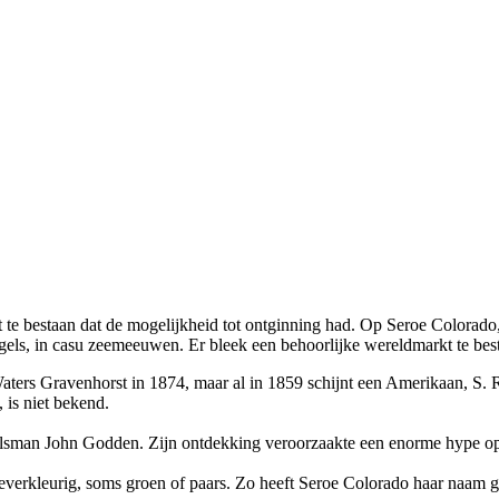
t te bestaan dat de mogelijkheid tot ontginning had. Op Seroe Colorado,
gels, in casu zeemeeuwen. Er bleek een behoorlijke wereldmarkt te bes
ers Gravenhorst in 1874, maar al in 1859 schijnt een Amerikaan, S. R
 is niet bekend.
lsman John Godden. Zijn ontdekking veroorzaakte een enorme hype op
f leverkleurig, soms groen of paars. Zo heeft Seroe Colorado haar naam 