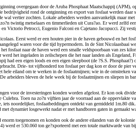
tginning overgegaan door de Aruba Phosphaat Maatschappij (APM), op
 de bedrijvigheid rond de ontginning en export van fosfaat werden daar
de wal vertier zochten. Lokale arbeiders werden aanvankelijk maar met
?n twintig metselaars en timmerlieden uit Cura?ao. Er werd zelfd een 
 en Victorio Petrocci, Eugenio Falconi en Cajetano Jacopucci. Zij vest
colaas. Eerst werd er een houten pier in de haven gebouwd en het fosf
 aangelegd waren voor die tijd hypermodern. In de Sint Nicolaasbaai we
n het fosfaat naar de haven werd een smalle veldspoorbaan van zes kilo
 werd het ingeladen in zeilschepen die het naar landen als Engeland, 
pij had een eigen loods en een eigen sleepboot (de ?S.S. Phosphaat?) om
ebracht. Drie- tot vijfhonderd ton fosfaat per dag kon er door de pie
et hele eiland om te werken in de fosfaatmijnen; wie in de omstreken
 arbeiders bleven de hele week bij de fosfaatmijnen en sliepen in ba
ingen voor de investeringen konden worden afgelost. Er kon ook divide
Culebra. Toen na zo?n vijftien jaar de voorraad aan de oppervlakte van
, iets noordelijker, fosfaatbeddingen ontdekt van gemiddeld 1m.80 dik
d met dynamiet losgewerkt nadat er met handboren gaten in gemaakt w
and enorm toegenomen en konden ook de andere eilanden van de kolonie
14) werd er 530.060 ton ge?xporteerd met een totale marktwarde van bi