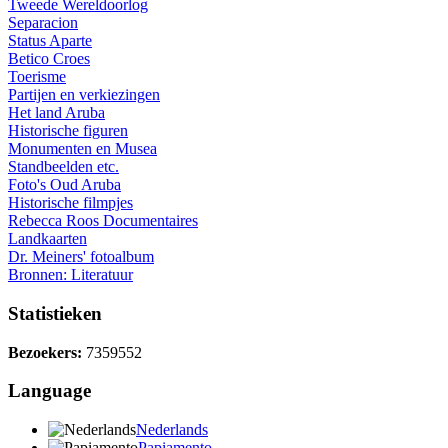
Tweede Wereldoorlog
Separacion
Status Aparte
Betico Croes
Toerisme
Partijen en verkiezingen
Het land Aruba
Historische figuren
Monumenten en Musea
Standbeelden etc.
Foto's Oud Aruba
Historische filmpjes
Rebecca Roos Documentaires
Landkaarten
Dr. Meiners' fotoalbum
Bronnen: Literatuur
Statistieken
Bezoekers:
7359552
Language
Nederlands
Papiamento