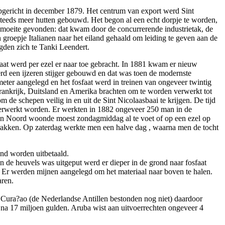
gericht in december 1879. Het centrum van export werd Sint
 steeds meer hutten gebouwd. Het begon al een echt dorpje te worden,
 moeite gevonden: dat kwam door de concurrerende industrietak, de
groepje Italianen naar het eiland gehaald om leiding te geven aan de
igden zich te Tanki Leendert.
aat werd per ezel er naar toe gebracht. In 1881 kwam er nieuw
rd een ijzeren stijger gebouwd en dat was toen de modernste
meter aangelegd en het fosfaat werd in treinen van ongeveer twintig
Frankrijk, Duitsland en Amerika brachten om te worden verwerkt tot
 de schepen veilig in en uit de Sint Nicolaasbaai te krijgen. De tijd
r verwerkt worden. Er werkten in 1882 ongeveer 250 man in de
 van Noord woonde moest zondagmiddag al te voet of op een ezel op
rakken. Op zaterdag werkte men een halve dag , waarna men de tocht
nd worden uitbetaald.
 de heuvels was uitgeput werd er dieper in de grond naar fosfaat
. Er werden mijnen aangelegd om het materiaal naar boven te halen.
aren.
 Cura?ao (de Nederlandse Antillen bestonden nog niet) daardoor
jna 17 miljoen gulden. Aruba wist aan uitvoerrechten ongeveer 4