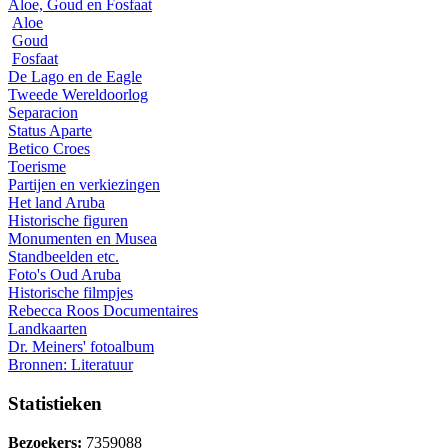
Aloe, Goud en Fosfaat
Aloe
Goud
Fosfaat
De Lago en de Eagle
Tweede Wereldoorlog
Separacion
Status Aparte
Betico Croes
Toerisme
Partijen en verkiezingen
Het land Aruba
Historische figuren
Monumenten en Musea
Standbeelden etc.
Foto's Oud Aruba
Historische filmpjes
Rebecca Roos Documentaires
Landkaarten
Dr. Meiners' fotoalbum
Bronnen: Literatuur
Statistieken
Bezoekers:
7359088