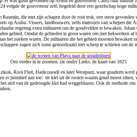
op: er was goud gevonden op Aruba en gouverneur Cantz?laar stuurde z
24 volgde de gouverneur zelf, begeleid door een gezelschap hoge milit
 Rasmijn, die met zijn schapen door de rooi trok, een steen gevonden 
ts op Aruba. Vissers, landbouwers, zelfs matrozen van schepen die Aru
rlandse regering extra militairen om de goudvelden te bewaken. Johan 
rboden gebied. Omdat de gebieden te groot waren om met hekwerken af t
s aan het zoeken waren. De militairen die het gebied moesten bewaken 
schappen zagen zich soms genoodzaakt met scherp te schieten om de in
Om verder in te zoomen: zie onder Links: de kaart van 1825
kok, Rooi Fluit, Hadicouradi en later Westpunt, waar gouderts werd 
n er primitief aan toe: de klei uit de rooien waarin goud moest zitten,
 het stof van de gedroogde klei had weggeblazen. Ook de methode om h
inken.