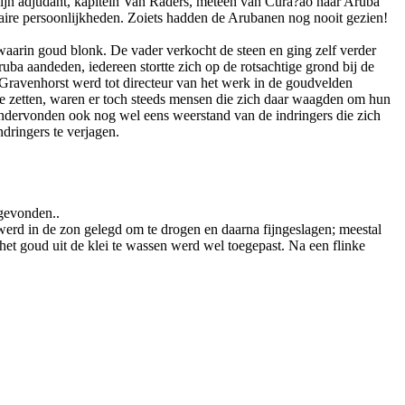
ijn adjudant, kapitein Van Raders, meteen van Cura?ao naar Aruba
aire persoonlijkheden. Zoiets hadden de Arubanen nog nooit gezien!
waarin goud blonk. De vader verkocht de steen en ging zelf verder
ba aandeden, iedereen stortte zich op de rotsachtige grond bij de
Gravenhorst werd tot directeur van het werk in de goudvelden
e zetten, waren er toch steeds mensen die zich daar waagden om hun
ondervonden ook nog wel eens weerstand van de indringers die zich
dringers te verjagen.
gevonden..
 werd in de zon gelegd om te drogen en daarna fijngeslagen; meestal
et goud uit de klei te wassen werd wel toegepast. Na een flinke