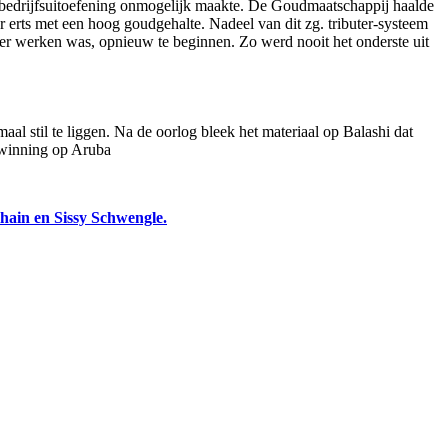
 bedrijfsuitoefening onmogelijk maakte. De Goudmaatschappij haalde
 erts met een hoog goudgehalte. Nadeel van dit zg. tributer-systeem
ker werken was, opnieuw te beginnen. Zo werd nooit het onderste uit
l stil te liggen. Na de oorlog bleek het materiaal op Balashi dat
dwinning op Aruba
hain en Sissy Schwengle.