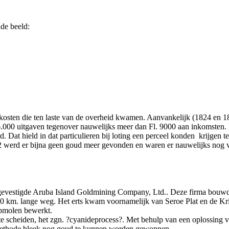
de beeld:
osten die ten laste van de overheid kwamen. Aanvankelijk (1824 en 18
16.000 uitgaven tegenover nauwelijks meer dan Fl. 9000 aan inkomsten. 
Dat hield in dat particulieren bij loting een perceel konden krijgen te
832 werd er bijna geen goud meer gevonden en waren er nauwelijks nog
 gevestigde Aruba Island Goldmining Company, Ltd.. Deze firma bouwd
10 km. lange weg. Het erts kwam voornamelijk van Seroe Plat en de Kris
mpmolen bewerkt.
e scheiden, het zgn. ?cyanideprocess?. Met behulp van een oplossing v
re methode bleek nog goud te kunnen worden gewonnen.