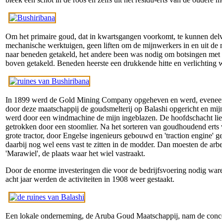
Om het primaire goud, dat in kwartsgangen voorkomt, te kunnen del
mechanische werktuigen, geen liften om de mijnwerkers in en uit de 
naar beneden getakeld, het andere been was nodig om botsingen me
boven getakeld. Beneden heerste een drukkende hitte en verlichting 
In 1899 werd de Gold Mining Company opgeheven en werd, eveneens 
door deze maatschappij de goudsmelterij op Balashi opgericht en mij
werd door een windmachine de mijn ingeblazen. De hoofdschacht liep
getrokken door een stoomlier. Na het sorteren van goudhoudend erts 
grote tractor, door Engelse ingenieurs gebouwd en 'traction engine' 
daarbij nog wel eens vast te zitten in de modder. Dan moesten de arb
'Marawiel', de plaats waar het wiel vastraakt.
Door de enorme investeringen die voor de bedrijfsvoering nodig wa
acht jaar werden de activiteiten in 1908 weer gestaakt.
Een lokale onderneming, de Aruba Goud Maatschappij, nam de conce