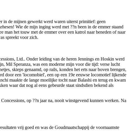
in de mijnen gewerkt werd waren uiterst primitief: geen
tgehesen! Wie de mijn inging werd met ??n been in de emmer staand
e man het touw met de emmer over een katrol naar beneden of naar
as spreekt voor zich.
sions, Ltd.. Onder leiding van de heren Jennings en Hoskin werd
n, Mil Speranza, was een moderne mijn voor die tijd: verse lucht
jes, skieps genaamd, op rails, konden het erts naar boven brengen,
rd door een 'locomobiel', een op een 19e eeuwse locomotief lijkende
kinchi maakte de lange moeilijke tocht naar Balashi en terug en kwam
kken waar dat nog al eens gebeurde staat sindsdien bekend als
 Concessions, op ??n jaar na, nooit winstgevend kunnen werken. Na
esultaten vrij goed en was de Goudmaatschappij de voornaamste