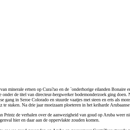
 van minerale ertsen op Cura?ao en de `onderhorige eilanden Bonair
e onder de titel van directeur-bergwerker bodemonderzoek ging doen. N
dse gang in Seroe Colorado en stuurde vaatjes met steen en erts als m
z te staken. Na drie jaar moeizaam ploeteren in het keiharde Arubaanse 
en van Printz de verhalen over de aanwezigheid van goud op Aruba weer 
regenval hier en daar aan de oppervlakte zouden komen.