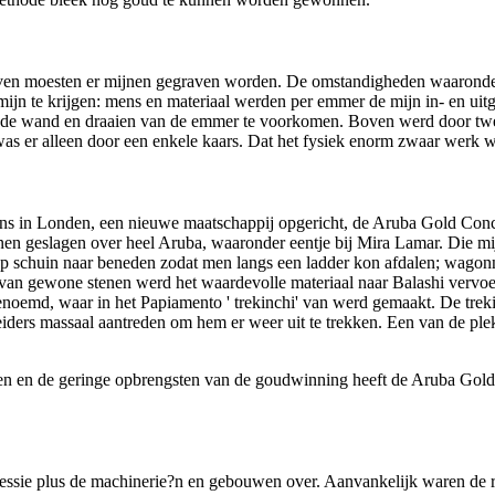
ven moesten er mijnen gegraven worden. De omstandigheden waaronder 
mijn te krijgen: mens en materiaal werden per emmer de mijn in- en ui
t de wand en draaien van de emmer te voorkomen. Boven werd door twe
was er alleen door een enkele kaars. Dat het fysiek enorm zwaar werk w
in Londen, een nieuwe maatschappij opgericht, de Aruba Gold Conces
nen geslagen over heel Aruba, waaronder eentje bij Mira Lamar. Die mij
 schuin naar beneden zodat men langs een ladder kon afdalen; wagonnet
van gewone stenen werd het waardevolle materiaal naar Balashi vervoe
genoemd, waar in het Papiamento ' trekinchi' van werd gemaakt. De tre
eiders massaal aantreden om hem er weer uit te trekken. Een van de ple
ren en de geringe opbrengsten van de goudwinning heeft de Aruba Gold
ssie plus de machinerie?n en gebouwen over. Aanvankelijk waren de r