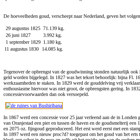
De hoeveelheden goud, verscheept naar Nederland, geven het volgen
29 augustus 1825
71.139 kg.
26 juni 1827
3.992 kg.
1 september 1829
1.180 kg.
11 augustus 1830
14.085 kg.
Tegenover de opbrengst van de goudwinning stonden natuurlijk ook k
geld worden bijgelegd. In 1827 was het tekort behoorlijk: bijna Fl. 
werkzaamheden te staken. In 1829 werd de gouddelving vrij verklaard. 
enthousiasme hiervoor was niet groot, de opbrengsten gering. In 1
concessievoorwaarden dan ook versoepeld.
In 1867 werd een concessie voor 25 jaar verleend aan de in Londen
van Oranjestad een pier en tussen de haven en de goudsmelterij een 
en 2075 oz. fijngoud geproduceerd. Het erst werd eerst met een sta
In 1897 werd een nieuw proc?d? toegepast om het goud van het erts t
bleek een schot in de roos en zelfs uit het residu-erts van de oude