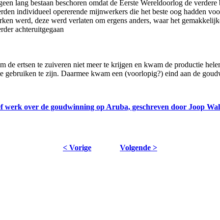
geen lang bestaan beschoren omdat de Eerste Wereldoorlog de verdere
erden individueel opererende mijnwerkers die het beste oog hadden voor
ewerken werd, deze werd verlaten om ergens anders, waar het gemakkelij
erder achteruitgegaan
de ertsen te zuiveren niet meer te krijgen en kwam de productie helemaa
r te gebruiken te zijn. Daarmee kwam een (voorlopig?) eind aan de gou
ef werk over de goudwinning op Aruba, geschreven door Joop Wal
< Vorige
Volgende >