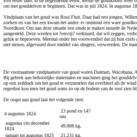
Een eeuw later, in de negentiende eeuw, leefde de goudkoorts weer 
om met gouddelven te beginnen. Dat was in juli 1824. In augustus 18
Vindplaats van het goud was Rooi Fluit. Daar had een jongen, Willem
zoeken en van het een kwam het ander: er ontstond een ware goudkoor
Noordkust. Om aan deze situatie een einde te maken stuurde de Nede
aangesteld. Deze werden tot ?onvrij? verklaard, dat wil zeggen, ve
geluk te beproeven. Meestal onder het voorwendsel dat zij hun ezel
met stenen, afgevuurd door middel van slingers, verweerden. De man
De voornaamste vindplaatsen van goud waren Daimari, Wacobana, Ari
Bij gebrek aan behoorlijke materialen en machines ging het gouddelve
op een zeildoek om het goud te verzamelen dat overbleef als de wind
regenbui kon men het goud soms zo op de bodem van de rooi zien bl
De oogst aan goud laat het volgende zien:
23 pond en 14?
4 augustus 1824
ons
augustus t/m december
49.908 kg.
1824
januari tot augustus 1825
21.231 kg.