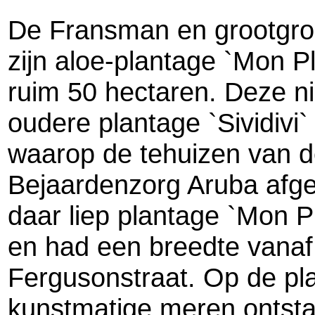
De Fransman en grootgro
zijn aloe-plantage
`Mon Pl
ruim 50 hectaren. Deze n
oudere plantage
`Sividivi
`
waarop de tehuizen van 
Bejaardenzorg Aruba afge
daar liep plantage
`Mon Pl
en had een breedte vanaf 
Fergusonstraat. Op de pl
kunstmatige meren ontst