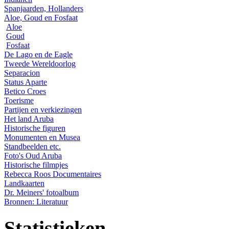
Spanjaarden, Hollanders
Aloe, Goud en Fosfaat
Aloe
Goud
Fosfaat
De Lago en de Eagle
Tweede Wereldoorlog
Separacion
Status Aparte
Betico Croes
Toerisme
Partijen en verkiezingen
Het land Aruba
Historische figuren
Monumenten en Musea
Standbeelden etc.
Foto's Oud Aruba
Historische filmpjes
Rebecca Roos Documentaires
Landkaarten
Dr. Meiners' fotoalbum
Bronnen: Literatuur
Statistieken