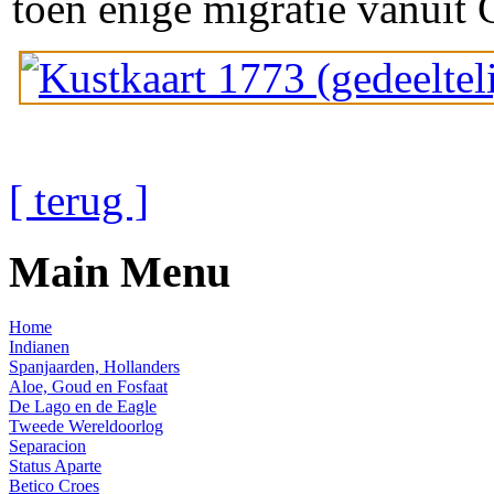
toen enige migratie vanuit 
[ terug ]
Main Menu
Home
Indianen
Spanjaarden, Hollanders
Aloe, Goud en Fosfaat
De Lago en de Eagle
Tweede Wereldoorlog
Separacion
Status Aparte
Betico Croes