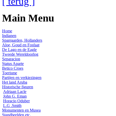
[ terug ]
Main Menu
Home
Indianen
Spanjaarden, Hollanders
Aloe, Goud en Fosfaat
De Lago en de Eagle
Tweede Wereldoorlog
Separacion
Status Aparte
Betico Croes
Toerisme
Partijen en verkiezingen
Het land Aruba
Historische figuren
Adriaan Lacle
John G. Eman
Horacio Oduber
L.G .Smith
Monumenten en Musea
Standbeelden etc.