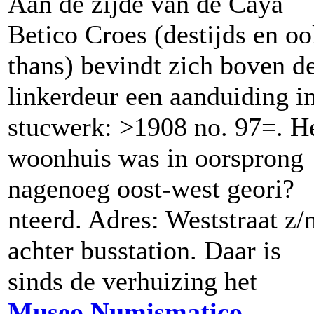
Aan de zijde van de Caya
Betico Croes (destijds en o
thans) bevindt zich boven d
linkerdeur een aanduiding i
stucwerk: >1908 no. 97=. H
woonhuis was in oorsprong
nagenoeg oost-west geori?
nteerd. Adres: Weststraat z/n
achter busstation. Daar is
sinds de verhuizing het
Museo Numismatico