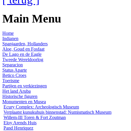
Main Menu
Home
Indianen
Spanjaarden, Hollanders
Aloe, Goud en Fosfaat
De Lago en de Eagle
Tweede Wereldoorlog
Separacion
Status Aparte
Betico Croes
Toerisme
Partijen en verkiezingen
Het land Aruba
Historische figuren
Monumenten en Musea
Ecury Complex: Archeologisch Museum
Verplaatst kunukuhuis binnenstad: Numismatisch Museum
Willem-III Toren & Fort Zoutman
Eloy Arends Huis
Pand Henriquez