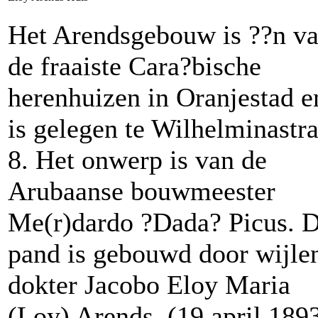
Het Arendsgebouw is ??n v
de fraaiste Cara?bische
herenhuizen in Oranjestad e
is gelegen te Wilhelminastra
8. Het onwerp is van de
Arubaanse bouwmeester
Me(r)dardo ?Dada? Picus. D
pand is gebouwd door wijle
dokter Jacobo Eloy Maria
(Loy) Arends (19 april 189